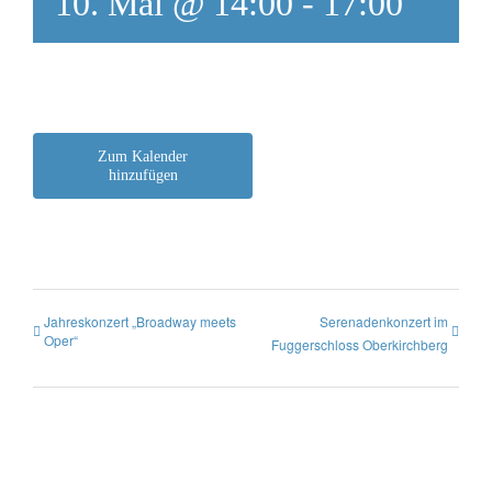
10. Mai @ 14:00
-
17:00
Zum Kalender
hinzufügen
Jahreskonzert „Broadway meets
Serenadenkonzert im
Oper“
Fuggerschloss Oberkirchberg