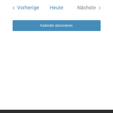
wählen.
Suche
Navi
Veranstaltungen
Vorherige
Heute
Nächste
und
Veranstalt
Kalender abonnieren
Ansich
Naviga