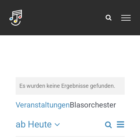
Zum
Inhalt
springen
Es wurden keine Ergebnisse gefunden.
Veranstaltungen
Blasorchester
Vera
ab Heute
Suche
Verans
Liste
Datum
Ansi